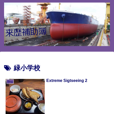
緑小学校
Extreme Sigtseeing 2
Blog