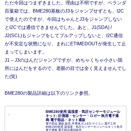
ただ今回はつまずきました。理由は不明ですが、ベランダ
百葉箱では、BME280基板のJ3をジャンプせずとも、I2C
で使えたのですが、今回はちゃんとJ3をジャンプしない
とI2Cでは通信できませんでした。あと、J1(SDA) /
J2(SCL)もジャンプをしてプルアップしないと、I2C通信
が不安定な状態になり、まれにETIMEDOUTが発生して止
まってしまいます。
J1 – J3のはんだジャンプですが、めちゃくちゃ小さい箇
所にはんだをするので、老眼の目では全く見えませんでし
た(笑)
BME280の製品詳細は以下のリンク参照。
BME280使用 温湿度・気圧センサーモジュール
キット: 計測器・センサー・ロガー 秋月電子通
商-電子部品・ネット通販
電子部品,通販,販売,半導体,IC,LED,マイコン,電子工作
BME280使用 温湿度・気圧センサーモジュールキット秋月
電子通商 電子部品通信販売