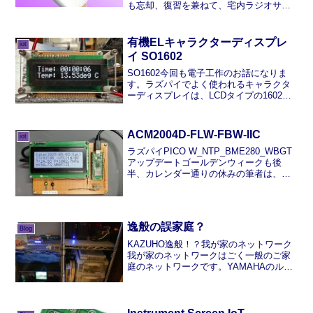
も忘却、復習を兼ねて、宅内ラジオサー
バーを作成。SDRドングルは、比較的安
価なRTL-SDR系ではなく、やや(?)高価な
Airspy Miniを2...
有機ELキャラクターディスプレ
iot
イ SO1602
SO1602今回も電子工作のお話になりま
す。ラズパイでよく使われるキャラクタ
ーディスプレイは、LCDタイプの1602A
が定番ですが、今回は有機ELのキャラク
ターディスプレイを使いたく、秋月電子
でSO1602AWWB-UC-WB-Uを購入しま...
ACM2004D-FLW-FBW-IIC
iot
ラズパイPICO W_NTP_BME280_WBGT
アップデートゴールデンウィークも後
半、カレンダー通りの休みの筆者は、前
半の飛び石連休は、ベランダプランター
の整備を行い、夏に向けてゴーヤをいつ
も通り植えて、初チャレンジでプランタ
ーで落花生...
逸般の誤家庭？
Blog
KAZUHO逸般！？我が家のネットワーク
我が家のネットワークはごく一般のご家
庭のネットワークです。YAMAHAのルー
ターやL3 スイッチは導入していません。
この時点でちゃんと"一般のご家庭"です
ね。前回の投稿から約半年、その間何を
していたか...