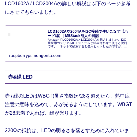
LCD1602A / LCD2004Aの詳しい解説は以下のページ参考
にさせてもらいました。
LCD1602Aや2004AをI2C接続で使いこなす【ハ
ード編】 | M5Stack沼人の日記
AmazonでLCD1602AとLCD2004Aを購入しました。I2C
接続用のシリアルIFモジュールと組み合わせて使うと便利
です。 ネットで検索すると色々ヒットしたのですが、ス
クロール機能や文字数の情報が少ないのでまとめておきま
す。今回購入したもの。LCD1602とLCD2004両方ともキ
raspberrypi.mongonta.com
ャラクターディスプレイです。HD44780互換コントローラ
ー搭載で使い...
赤&緑 LED
赤 / 緑のLEDはWBGT(暑さ指数)が28を超えたら、熱中症
注意の意味を込めて、赤が光るようにしています。WBGT
が28未満であれば、緑が光ります。
220Ωの抵抗は、LEDの明るさを落とすために入れていま