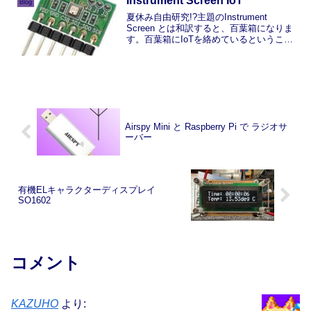
Instrument Screen IoT
Blog
夏休み自由研究!?主題のInstrument
Screen とは和訳すると、百葉箱になりま
す。百葉箱にIoTを絡めているということ
は・・・・・作ってみました、ベランダ
百葉箱にセンサーを設置して、気象観測
データ収集システム!!KAZUHO学生...
Airspy Mini と Raspberry Pi で ラジオサ
ーバー
有機ELキャラクターディスプレイ
SO1602
コメント
KAZUHO
より: