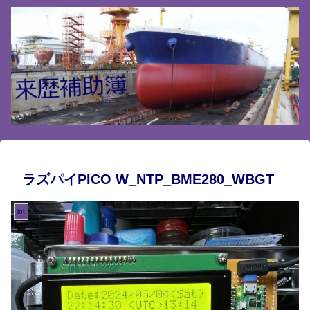
ラズパイPICO W_NTP_BME280_WBGT
iot