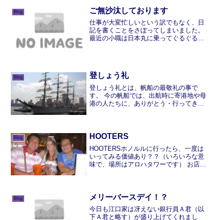
言。でも、これに懲りずまた...
ご無沙汰しております
Blog
仕事が大変忙しいという訳でもなく、日
記を書くことをさぼってしまいました。
最近の小職は日本丸に乗ってぐるぐる九
州を回り、いまは三重県鳥羽にアンカー
しております。今後の予定は横浜→神戸
→高松→東京→博多→紋別→新潟→大阪
→東京→入渠→連続休暇と...
登しょう礼
Blog
登しょう礼とは、帆船の最敬礼の事で
す。 今の帆船では、出航時に寄港地や母
港の人たちに、ありがとう・行ってきま
すの気持ちを表していると思います。こ
れは、7月4日の晴海ふ頭(H2)から、ホノ
ルル向けに出港した、海王丸の写真で
す。訓練所時代はいつ...
HOOTERS
Blog
HOOTERSホノルルに行ったら、一度は
いってみる価値あり？？（いろいろな意
味で、場所はアロハタワーです） お店の
雰囲気はこんな感じ（はにうDr.勝手に写
真乗せてすみません）決していやらしい
お店では無いのですが、やはり目のやり
場に困ってしま...
メリーバースデイ！？
Blog
今日も江口家は冴えない銀行員Ａ君（以
下Ａ君と略す）が盛り上げてくれまし