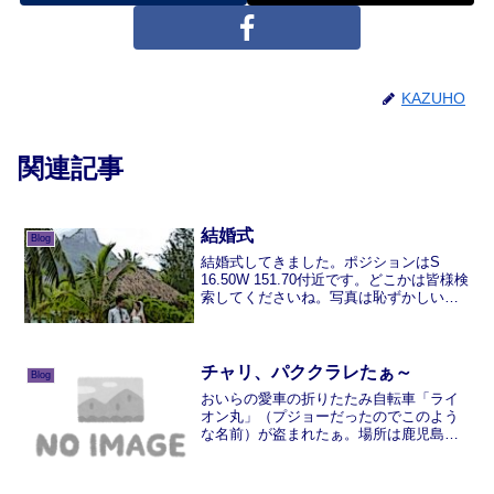
KAZUHO
関連記事
結婚式
Blog
結婚式してきました。ポジションはS
16.50W 151.70付近です。どこかは皆様検
索してくださいね。写真は恥ずかしいの
で、アーティスティックにレタッチして
います。行った南の島は最高でした。5日
間滞在しましたが、飽きることなく満
喫。海の色...
チャリ、パククラレたぁ～
Blog
おいらの愛車の折りたたみ自転車「ライ
オン丸」（プジョーだったのでこのよう
な名前）が盗まれたぁ。場所は鹿児島県
鹿児島市北埠頭。船の前に止めておい
て、半日目を離したら盗まれたぁ～。ち
ゃんと鍵はかけていたのに。悔しいの一