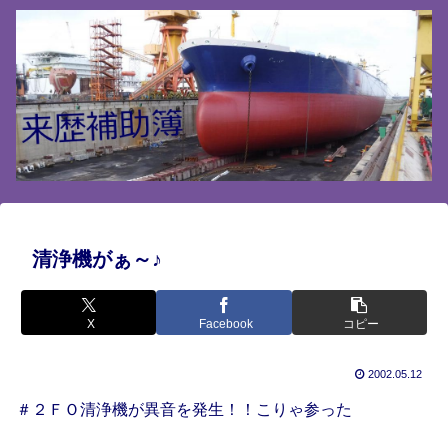
清浄機がぁ～♪
X
Facebook
コピー
2002.05.12
＃２ＦＯ清浄機が異音を発生！！こりゃ参った