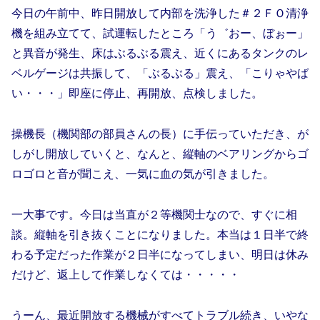
今日の午前中、昨日開放して内部を洗浄した＃２ＦＯ清浄
機を組み立てて、試運転したところ「う゛おー、ぼぉー」
と異音が発生、床はぶるぶる震え、近くにあるタンクのレ
ベルゲージは共振して、「ぶるぶる」震え、「こりゃやば
い・・・」即座に停止、再開放、点検しました。
操機長（機関部の部員さんの長）に手伝っていただき、が
しがし開放していくと、なんと、縦軸のベアリングからゴ
ロゴロと音が聞こえ、一気に血の気が引きました。
一大事です。今日は当直が２等機関士なので、すぐに相
談。縦軸を引き抜くことになりました。本当は１日半で終
わる予定だった作業が２日半になってしまい、明日は休み
だけど、返上して作業しなくては・・・・・
うーん、最近開放する機械がすべてトラブル続き、いやな