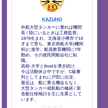
KAZUHO
外航大型タンカーに乗れば機関
長 / 陸にいるときは工務監督。
1979生まれ、北海道小樽市で18
才まで育ち、東京商船大学(機関
科)に進学。船員教育機関に7年
勤め、その後民間船会社に転
職。
高校-大学とBoatを漕ぎ続け、
今は活動休止中ですが、C級審
判としてまれに戸田に出没。
最近は、船に乗る機会もなく、
大型タンカー就航船の修繕 / 新
造船仕様検討を主に生業として
います。