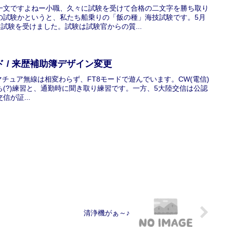
一文ですよねー小職、久々に試験を受けて合格の二文字を勝ち取り
の試験かというと、私たち船乗りの「飯の種」海技試験です。5月
述試験を受けました。試験は試験官からの質...
 / 来歴補助簿デザイン変更
ogbookアマチュア無線は相変わらず、FT8モードで遊んでいます。CW(電信)
(?)練習と、通勤時に聞き取り練習です。一方、5大陸交信は公認
が証...
清浄機がぁ～♪