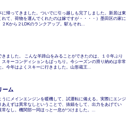
本に帰ってきました。ついでに引っ越しも完了しました。新居は東
くれて、荷物を運んでくれたのは嫁ですが・・・・）墨田区の家に
２Kから２LDKのランクアップ。駅もそれ...
できました。 こんな羊蹄山をみることができたのは、１０年ぶり
。スキーコンディションもばっちり。今シーズンの滑り納めは非常
。今年はよくスキーに行きました。山形蔵王...
リーム
ようにメインエンジンを暖機して、試運転に備える。実際にエンジ
りあえずは異常なしということで、抜錨をして、出力をあげてい
常なし。機関部一同ほっと一息がつけました。...