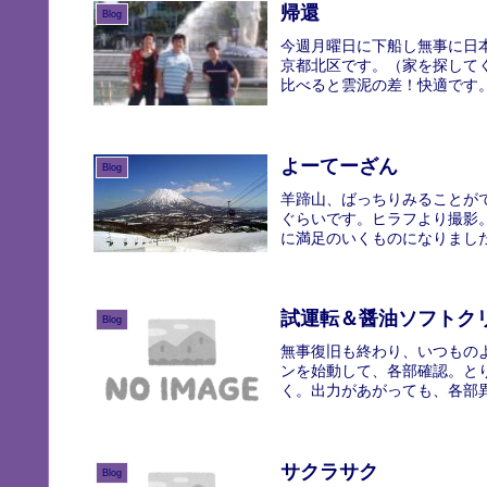
帰還
Blog
今週月曜日に下船し無事に日
京都北区です。（家を探して
比べると雲泥の差！快適です。
よーてーざん
Blog
羊蹄山、ばっちりみることが
ぐらいです。ヒラフより撮影
に満足のいくものになりました
試運転＆醤油ソフトク
Blog
無事復旧も終わり、いつもの
ンを始動して、各部確認。と
く。出力があがっても、各部異
サクラサク
Blog