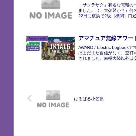
「サクラサク」有名な電報の
ました。（←大袈裟か？）何
22日に横浜で2級（機関）口
アマチュア無線アワード
Amateur radio
AWARD / Electric L
はまだまだ自信がなく、空打ち
されました。南極大陸以外は交信
はるばる小笠原