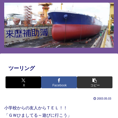
ツーリング
X
Facebook
コピー
2003.05.03
小学校からの友人からＴＥＬ！！
「ＧＷひましてる～遊びに行こう」