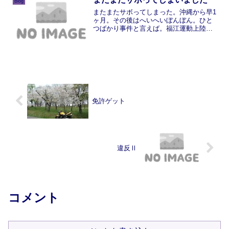
Blog
またまたサボってしまった。沖縄から早1
ヶ月。その後はへいへいぼんぼん。ひと
つばかり事件と言えば。福江運動上陸時
に、名誉の負傷をしてしまいました。ど
んな負傷かというと・・・・・ソフトボ
ールをしていたときにやはり教官として
実習生に意地を見せるた...
免許ゲット
違反Ⅱ
コメント