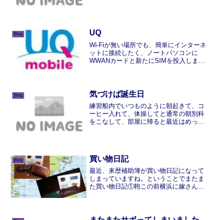
ピッチングしているときの様な感覚でし
た。幸いなことに、小樽では特に被害は
ありませんでした。しかし、午前中に札
幌で用事があったため、電...
UQ
Blog
Wi-Fiが無い場所でも、簡単にインターネ
ットに接続したく、ノートパソコンに
WWANカードと新たにSIMを投入しまし
た。WWANカードは私のX1 Carbon (3rd
Gen)で使用可能なのは限られており、
AMAZONで Sierra W...
気づけば誕生日
Blog
練習船内でいつものように朝起きて、コ
ーヒー入れて、体操してと通常の朝別科
をこなして、部屋に帰ると最近はめっき
り鳴らない携帯電話にメールが１通誰か
ら？見てみると、かーちゃんからでし
た。「２５才誕生日おめでとう！！」そ
ういえば今日はおいらの誕生...
買い物日記
Blog
最近、来歴補助簿が買い物日記になって
しまっていますね。ということでまたま
た買い物日記①鞄この前横浜に嫁さんの
買い物に出かけた際にちゃっり購入。嫁
さんがキタムラで鞄を買うのでその際
に、紳士物を見ていたら一目惚れ。末永
く愛用できそうな鞄に出会い...
またまたサボってしまいました