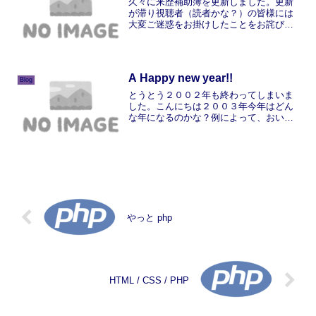
久々に来歴補助簿を更新しました。更新
が滞り視聴者（読者かな？）の皆様には
大変ご迷惑をお掛けしたことをお詫び申
し上げます。（あまり視聴者はいないと
思いますが）最近は寄港地で水族館巡り
をしています。第一弾 「沖縄 本部
町 美ら海水族館」はるばる...
A Happy new year!!
Blog
とうとう２００２年も終わってしまいま
した。こんにちは２００３年今年はどん
な年になるのかな？例によって、おいら
の年越しは船内！！０時前に船橋に行
き、今年も長音一声！！良い年でありま
すように。
やっと php
HTML / CSS / PHP