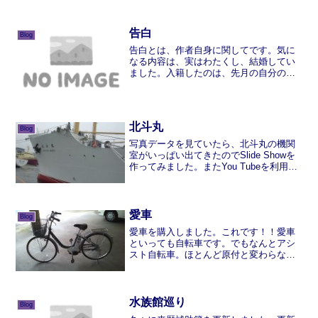
いる時でした。私はちょっと遅れて飲み
屋に入ったのですが、そのときはかなり
「どろどろ」した会話が隣...
告白
Blog
告白とは、作者自身に関してです。気に
なる内容は、実はわたくし、結婚してい
ました。入籍したのは、先月の自分の誕
生日でした。といっても、今回の休みが
２ヶ月という事で、引っ越しもできず、
もちろん挙式もできず・・・なので本格
的に結婚生活をするのは、...
北斗丸
Blog
写真データを見ていたら、北斗丸の機関
室がいっぱい出てきたのでSlide Showを
作ってみました。またYou Tubeを利用し
ています。写真はかなりの枚数、「脂肪
を鍛える」先輩よりいただきました。 機
関室ばかりです。あしから
ず・・・・・・ ...
愛車
Blog
愛車を購入しました。これです！！愛車
といっても自転車です。でもなんとアシ
スト自転車。ほとんど原付と変わらない
値段。普通の自転車と思っていたのです
が、嫁さんの強い希望により、アシスト
自転車に・・・・・で、アシスト具合は
どのような感じかというと...
水族館巡り
Blog