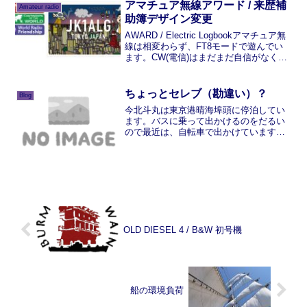
アマチュア無線アワード / 来歴補
Amateur radio
助簿デザイン変更
AWARD / Electric Logbookアマチュア無
線は相変わらず、FT8モードで遊んでい
ます。CW(電信)はまだまだ自信がなく、
空打ち(?)練習と、通勤時に聞き取り練習
です。一方、5大陸交信は公認されまし
た。南極大陸以外は交信が証...
ちょっとセレブ（勘違い）？
Blog
今北斗丸は東京港晴海埠頭に停泊してい
ます。バスに乗って出かけるのをだるい
ので最近は、自転車で出かけています。
ＭＹチャリはちょっと贅沢をして「プジ
ョー」の折りたたみです。見かけは可愛
いのですが、乗っている本人は大男なの
で不釣り合い？どこまで出...
OLD DIESEL 4 / B&W 初号機
船の環境負荷