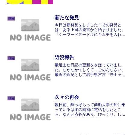
時は一本線でした。二本線に増加したの
は航海訓練所時代です。そして、この4月
に三本線（一等機関士）に昇進しまし
た。ということで、肩章...
新たな発見
Blog
今日は新発見をしました！その発見と
は、ある上司の発言から始まりました。
「シーフードヌードルにキムチを入れた
ら美味しいかも？」私は、キムチ嫌い
（漬物系全般がだめ）なので、そんなは
ずはないと思い込んでいました。でも皆
さん美味しいそうに食べていて...
近況報告
Blog
最近また日記の更新をさぼっていまし
た。なかなか忙しくて、ごめんなさい。
最近の近況として岩手県宮古「浄土ヶ
浜」にて松崎しげるを目撃。運動上陸で
上陸したところ浄土ヶ浜でロケをしてい
た。やはり松崎しげるは黒かったです。
横浜ではいまはやりの六本木ヒ...
久々の再会
Blog
数日前、酔っぱらって商船大学の船に乗
っているはずの同期に電話をしたとこ
ろ、なんと応答があり、びっくり。しか
も神戸にいる。こりゃぁ飲むしかないと
いうことで、早速、神戸で集まれる仲間
を集めて（２人、トータル４人）飲み
会。お互い社会人になって、早...