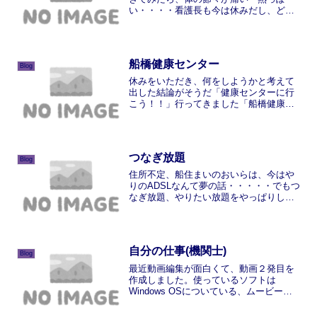
い・・・・看護長も今は休みだし、どう
しよう・・・・・・・今日は当直・実習
もあるということで、午前中は体に鞭を
うって、仕事に励みました。お昼ご飯を
食べているとき、非常に悪寒...
船橋健康センター
Blog
休みをいただき、何をしようかと考えて
出した結論がそうだ「健康センターに行
こう！！」行ってきました「船橋健康セ
ンター」東京都内の健康センターは狭い
し、高い！！ちょっと遠出をして船橋ま
で行ってきました。なかなか広くて、き
れいでＧＯＯＤでした。今...
つなぎ放題
Blog
住所不定、船住まいのおいらは、今はや
りのADSLなんて夢の話・・・・・でもつ
なぎ放題、やりたい放題をやっぱりした
いので、AirH"なんてものを買ってしまい
ました。料金を気にせずにインターネッ
トをできるなんて、幸せ！！でもPHSだ
から、沖に出...
自分の仕事(機関士)
Blog
最近動画編集が面白くて、動画２発目を
作成しました。使っているソフトは
Windows OSについている、ムービーメ
ーカーですが。複雑な機能はいらないの
で、私にとっては十分です。今回の動画