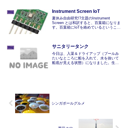
は「Overhauled the auxiliary m...
Instrument Screen IoT
Blog
夏休み自由研究!?主題のInstrument
Screen とは和訳すると、百葉箱になりま
す。百葉箱にIoTを絡めているということ
は・・・・・作ってみました、ベランダ
百葉箱にセンサーを設置して、気象観測
データ収集システム!!KAZUHO学生...
サニタリータンク
Blog
今日は、入渠＆ドライアップ（プールみ
たいなところに船を入れて、水を抜いて
船底が見える状態）になりました。生ま
れて初めて、大型船の船底を見て、びっ
くり。自分が乗っている船はそんなに大
きくないけれどやはりドライに入ると、
大きいなぁと感じしまいま...
シンガポールグルメ