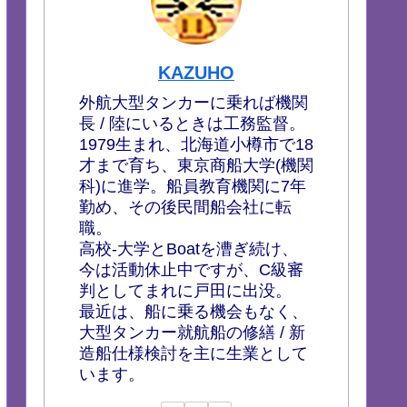
KAZUHO
外航大型タンカーに乗れば機関
長 / 陸にいるときは工務監督。
1979生まれ、北海道小樽市で18
才まで育ち、東京商船大学(機関
科)に進学。船員教育機関に7年
勤め、その後民間船会社に転
職。
高校-大学とBoatを漕ぎ続け、
今は活動休止中ですが、C級審
判としてまれに戸田に出没。
最近は、船に乗る機会もなく、
大型タンカー就航船の修繕 / 新
造船仕様検討を主に生業として
います。