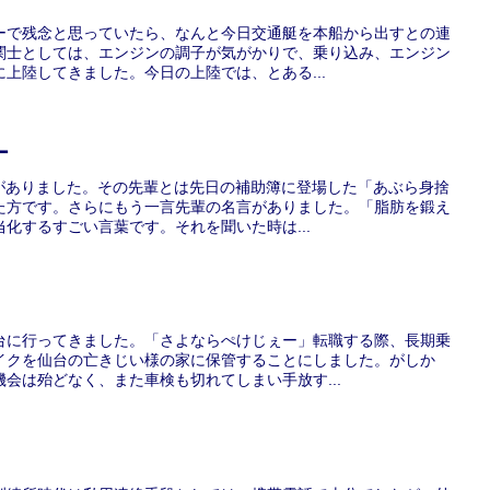
ーで残念と思っていたら、なんと今日交通艇を本船から出すとの連
関士としては、エンジンの調子が気がかりで、乗り込み、エンジン
上陸してきました。今日の上陸では、とある...
ー
みがありました。その先輩とは先日の補助簿に登場した「あぶら身捨
た方です。さらにもう一言先輩の名言がありました。「脂肪を鍛え
化するすごい言葉です。それを聞いた時は...
台に行ってきました。「さよならぺけじぇー」転職する際、長期乗
イクを仙台の亡きじい様の家に保管することにしました。がしか
会は殆どなく、また車検も切れてしまい手放す...