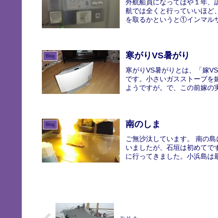
外航船員になってはや１年、
航では全くと行っていいほど
を取るかというと①インマルサ
寒がりVS暑がり
Blog
寒がりVS暑がりとは、「嫁
です。小さいガスストーブを
ようですが。で、この前嫁の実
南のしま
Blog
ご無沙汰しています。 南の
いましたが、石垣は初めてで
に行ってきました。小浜島は最