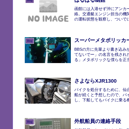
Blog
函館には入港せず沖にアンカ
絡。交通艇エンジン担当の機
の運転状態を観察し、ついでに
スーパーメタボリッカ
Blog
BBSの方に先輩より書き込
てないでー」の名言を残され
る」メタボリックな僕らを正当
さよならXJR1300
Blog
バイクを処分するために、仙
船が続くと予想したので、バ
し、下船してもバイクに乗る機
外航船員の連絡手段
Blog