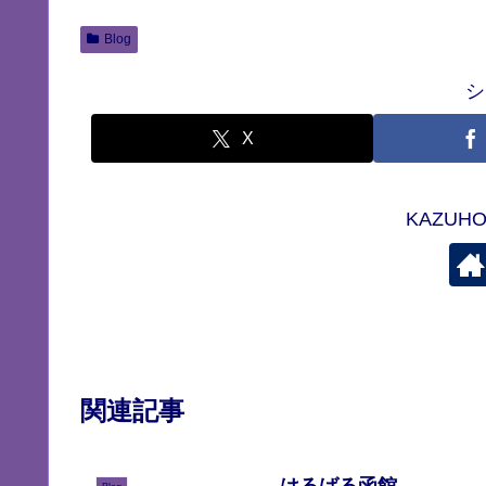
Blog
シ
X
KAZU
関連記事
はるばる函館