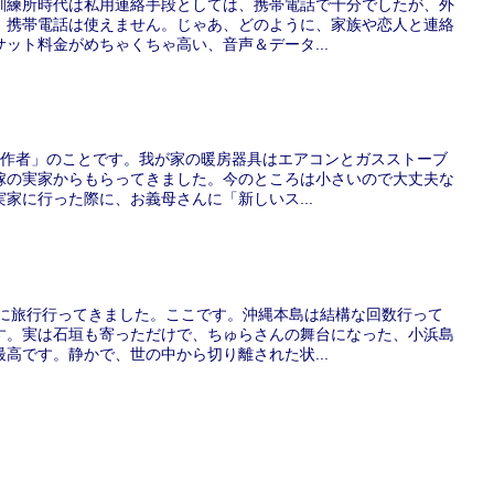
訓練所時代は私用連絡手段としては、携帯電話で十分でしたが、外
、携帯電話は使えません。じゃあ、どのように、家族や恋人と連絡
ット料金がめちゃくちゃ高い、音声＆データ...
VS作者」のことです。我が家の暖房器具はエアコンとガスストーブ
嫁の実家からもらってきました。今のところは小さいので大丈夫な
家に行った際に、お義母さんに「新しいス...
島に旅行行ってきました。ここです。沖縄本島は結構な回数行って
す。実は石垣も寄っただけで、ちゅらさんの舞台になった、小浜島
高です。静かで、世の中から切り離された状...