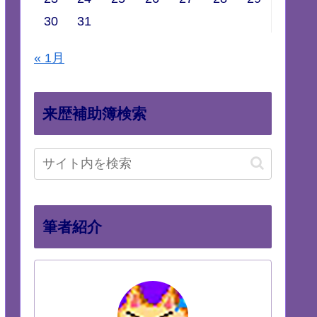
30
31
« 1月
来歴補助簿検索
筆者紹介