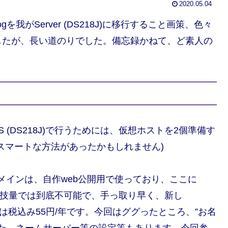
2020.05.04
ogを我がServer (DS218J)に移行すること画策、色々
したが、長い道のりでした。備忘録かねて、ど素人の
NAS (DS218J)で行うためには、仮想ホストを2個準備す
スマートな方法があったかもしれません)
eのドメインは、自作web公開用で使っており、ここに
は、私の技量では到底不可能で、手っ取り早く、新し
た。コストは税込み55円/年です。今回はググったところ、”お名