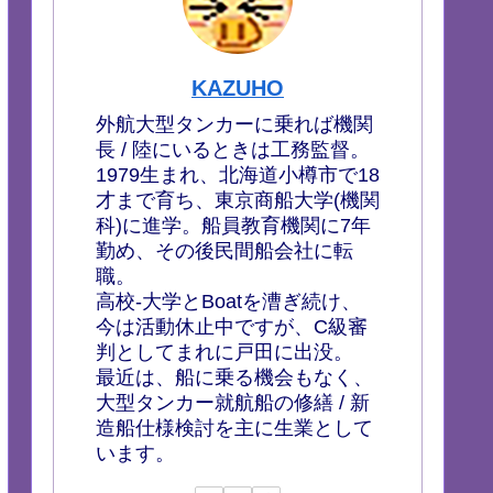
KAZUHO
外航大型タンカーに乗れば機関
長 / 陸にいるときは工務監督。
1979生まれ、北海道小樽市で18
才まで育ち、東京商船大学(機関
科)に進学。船員教育機関に7年
勤め、その後民間船会社に転
職。
高校-大学とBoatを漕ぎ続け、
今は活動休止中ですが、C級審
判としてまれに戸田に出没。
最近は、船に乗る機会もなく、
大型タンカー就航船の修繕 / 新
造船仕様検討を主に生業として
います。